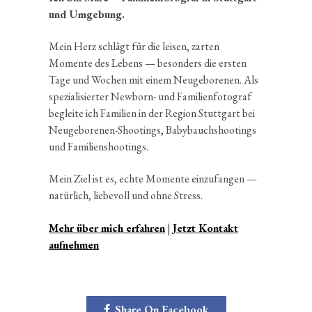
und Umgebung.
Mein Herz schlägt für die leisen, zarten
Momente des Lebens — beson­ders die ersten
Tage und Wochen mit einem Neuge­bo­renen. Als
spezia­li­sierter Newborn- und Famili­en­fo­to­graf
begleite ich Familien in der Region Stutt­gart bei
Neuge­bo­renen-Shootings, Babybauchs­hootings
und Familienshootings.
Mein Ziel ist es, echte Momente einzu­fangen —
natür­lich, liebe­voll und ohne Stress.
Mehr über mich erfahren
|
Jetzt Kontakt
aufnehmen
Share On Facebook