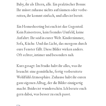
Baby, ihr als Eltern, alle. Ein prakti­scher Bonus:
Ihr müsst zuhause nichts aufräumen oder vorbe­
reiten, ihr kommt einfach, und alles ist bereit.
Ein Homeshoo­ting bei euch ist das Gegen­teil.
Kein Reise­stress, kein fremdes Umfeld, keine
Anfahrt. Ihr seid in eurer Welt. Kinder­zimmer,
Sofa, Küche. Und das Licht, das morgens durch
eure Fenster fällt. Diese Bilder wirken anders.
Oft echter, intimer und beson­ders nah.
Kurz gesagt: Im Studio habt ihr alles, was ihr
braucht: eine gemüt­liche, fertig vorbe­rei­tete
Wohlfühl-Atmosphäre. Zuhause habt ihr euren
ganz eigenen Alltag, der die Bilder einzig­artig
macht. Beides ist wunder­schön. Ich berate euch
gern dabei, was besser zu euch passt.