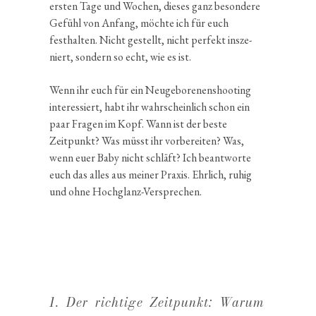
ersten Tage und Wochen, dieses ganz beson­dere
Gefühl von Anfang, möchte ich für euch
festhalten. Nicht gestellt, nicht perfekt insze­
niert, sondern so echt, wie es ist.
Wenn ihr euch für ein Neuge­bo­re­nen­shoo­ting
inter­es­siert, habt ihr wahrschein­lich schon ein
paar Fragen im Kopf. Wann ist der beste
Zeitpunkt? Was müsst ihr vorbe­reiten? Was,
wenn euer Baby nicht schläft? Ich beant­worte
euch das alles aus meiner Praxis. Ehrlich, ruhig
und ohne Hochglanz-Versprechen.
1. Der richtige Zeitpunkt: Warum