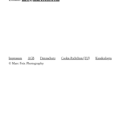
Impressum
AGB
Daten­schutz
Cookie-Richt­­linie (EU)
Kunden­login
© Marc Feix Photography