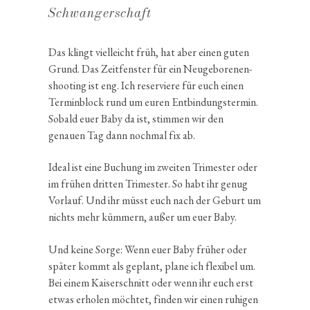
Schwangerschaft
Das klingt vielleicht früh, hat aber einen guten
Grund. Das Zeitfenster für ein Neuge­bo­re­nen­
shoo­ting ist eng. Ich reser­viere für euch einen
Termin­block rund um euren Entbin­dungs­termin.
Sobald euer Baby da ist, stimmen wir den
genauen Tag dann nochmal fix ab.
Ideal ist eine Buchung im zweiten Trimester oder
im frühen dritten Trimester. So habt ihr genug
Vorlauf. Und ihr müsst euch nach der Geburt um
nichts mehr kümmern, außer um euer Baby.
Und keine Sorge: Wenn euer Baby früher oder
später kommt als geplant, plane ich flexibel um.
Bei einem Kaiser­schnitt oder wenn ihr euch erst
etwas erholen möchtet, finden wir einen ruhigen