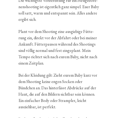
Die wichtigste Vorbe­rei­tung für ein Neuge­bo­re­
nen­shoo­ting ist eigent­lich ganz simpel. Euer Baby
soll satt, warm und entspannt sein. Alles andere
ergibt sich.
Plant vor dem Shooting eine ausgie­bige Fütte­
rung ein, direkt vor der Abfahrt oder bei meiner
Ankunft. Fütter­pausen während des Shootings
sind völlig normal und fest einge­plant. Mein
Tempo richtet sich nach eurem Baby, nicht nach
einem Zeitplan.
Bei der Kleidung gilt: Zieht eurem Baby kurz vor
dem Shooting keine engen Socken oder
Bündchen an. Das hinter­lässt Abdrücke auf der
Haut, die auf den Bildern sichtbar sein können.
Ein einfa­cher Body oder Strampler, leicht
ausziehbar, ist perfekt.