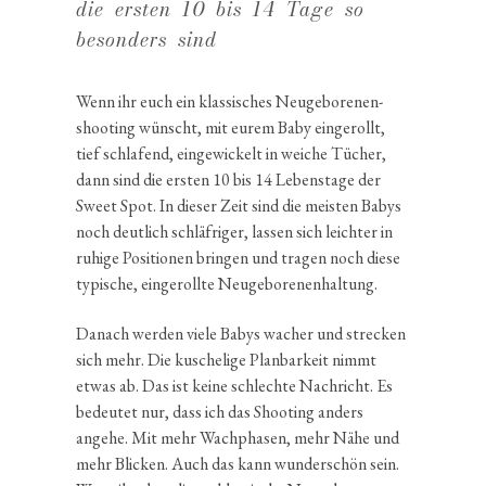
die ersten 10 bis 14 Tage so
beson­ders sind
Wenn ihr euch ein klassi­sches Neuge­bo­re­nen­
shoo­ting wünscht, mit eurem Baby einge­rollt,
tief schla­fend, einge­wi­ckelt in weiche Tücher,
dann sind die ersten 10 bis 14 Lebens­tage der
Sweet Spot. In dieser Zeit sind die meisten Babys
noch deutlich schläf­riger, lassen sich leichter in
ruhige Positionen bringen und tragen noch diese
typische, einge­rollte Neugeborenenhaltung.
Danach werden viele Babys wacher und strecken
sich mehr. Die kusche­lige Planbar­keit nimmt
etwas ab. Das ist keine schlechte Nachricht. Es
bedeutet nur, dass ich das Shooting anders
angehe. Mit mehr Wachphasen, mehr Nähe und
mehr Blicken. Auch das kann wunder­schön sein.